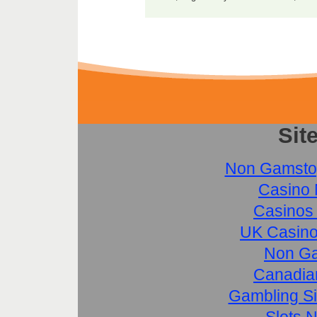
Sit
Non Gamsto
Casino 
Casinos
UK Casino
Non Ga
Canadia
Gambling S
Slots 