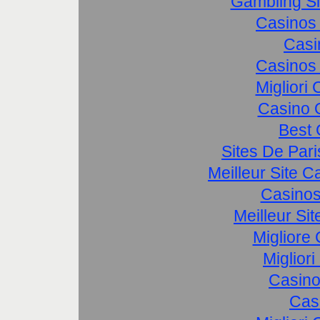
Gambling S
Casinos
Casi
Casinos
Migliori
Casino 
Best 
Sites De Pari
Meilleur Site 
Casinos
Meilleur Si
Migliore
Miglior
Casino
Cas