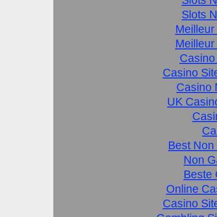
Slots 
Meilleur
Meilleur
Casino 
Casino Si
Casino 
UK Casin
Casi
Ca
Best Non
Non G
Beste 
Online Ca
Casino Si