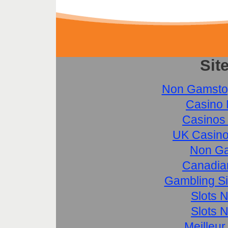
Sit
Non Gamsto
Casino 
Casinos
UK Casino
Non Ga
Canadia
Gambling S
Slots 
Slots 
Meilleur