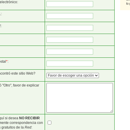
electrónico:
lo
1:
2:
stal
*
:
ontró este sitio Web?
ó "Otro", favor de explicar
uí si desea
NO RECIBIR
mente correspondencia con
 gratuitos de la
Red
: