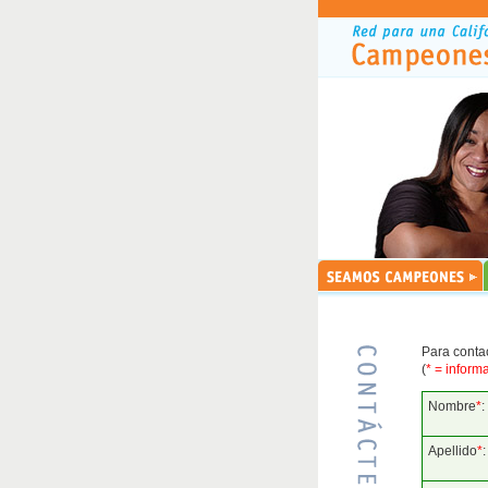
Para contac
(
* = inform
Nombre
*
:
Apellido
*
: