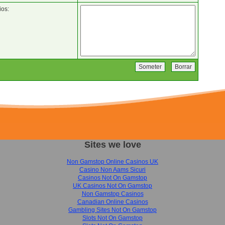
os:
Sites we love
Non Gamstop Online Casinos UK
Casino Non Aams Sicuri
Casinos Not On Gamstop
UK Casinos Not On Gamstop
Non Gamstop Casinos
Canadian Online Casinos
Gambling Sites Not On Gamstop
Slots Not On Gamstop