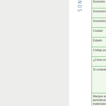
Domicilio 
Domicilio
Domicilio
Ciudad:
Estado:
Código po
¿Cómo enc
Si contest
Marque aq
periódica
materiales